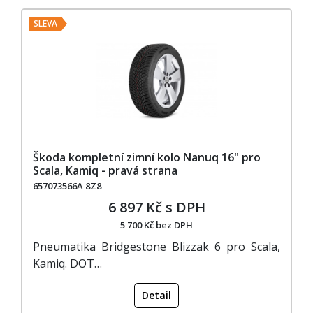
SLEVA
Škoda kompletní zimní kolo Nanuq 16" pro
Scala, Kamiq - pravá strana
657073566A 8Z8
6 897 Kč s DPH
5 700 Kč bez DPH
Pneumatika Bridgestone Blizzak 6 pro Scala,
Kamiq. DOT…
Detail