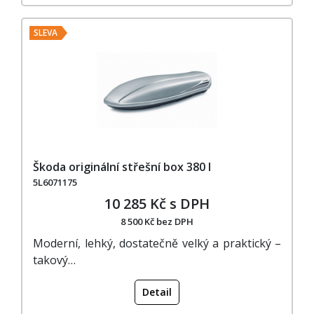
SLEVA
Škoda originální střešní box 380 l
5L6071175
10 285 Kč s DPH
8 500 Kč bez DPH
Moderní, lehký, dostatečně velký a praktický –
takový…
Detail