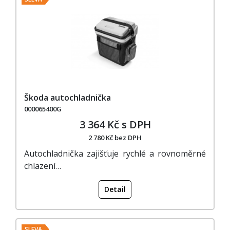
Škoda autochladnička
000065400G
3 364 Kč s DPH
2 780 Kč bez DPH
Autochladnička zajišťuje rychlé a rovnoměrné
chlazení…
Detail
SLEVA