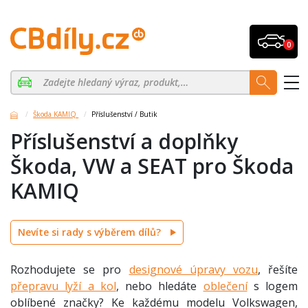
0
Škoda KAMIQ
Příslušenství / Butik
Příslušenství a doplňky
Škoda, VW a SEAT pro Škoda
KAMIQ
Nevíte si rady s výběrem dílů?
Rozhodujete se pro
designové úpravy vozu
, řešíte
přepravu lyží a kol
, nebo hledáte
oblečení
s logem
oblíbené značky? Ke každému modelu Volkswagen,