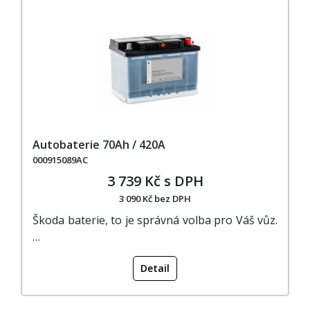
Autobaterie 70Ah / 420A
000915089AC
3 739 Kč s DPH
3 090 Kč bez DPH
Škoda baterie, to je správná volba pro Váš vůz.
…
Detail