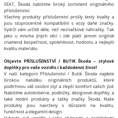
SEAT, Škoda nabízíme široký sortiment originálního
příslušenství.
Všechny produkty příslušenství prošly testy kvality a
jsou stoprocentně kompatibilní s vozy dané značky.
Vydrží vám určitě déle, než neznačkové náhražky. Tak
jako u mnoha jiných věcí i zde platí: jenom originál
znamená bezpečnost, spolehlivost, hodnotu a nejlepší
kvalitu materiálu.
Objevte PŘÍSLUŠENSTVÍ / BUTIK Škoda – stylové
doplňky pro vaše vozidlo i každodenní život!
V naší kategorii Příslušenství / Butik Škoda najdete
širokou nabídku originálních produktů, které
podtrhnou váš osobní styl a zlepší komfort vašich jízd.
Nabízíme autokoberce, podložky, designové doplňky, a
také módní produkty a tašky značky Škoda. Naše
produkty jsou navrženy s důrazem na kvalitu,
funkčnost a elegantní design.
Vybavte své vozidlo i sebe stylovými a praktickými