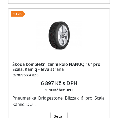
SLEVA
Škoda kompletní zimní kolo NANUQ 16" pro
Scala, Kamiq - levá strana
657073666A 8Z8
6 897 Kč s DPH
5 700 Kč bez DPH
Pneumatika Bridgestone Blizzak 6 pro Scala,
Kamiq. DOT…
Detail