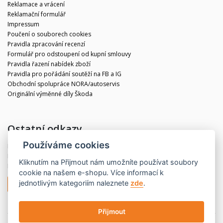
Reklamace a vrácení
Reklamační formulář
Impressum
Poučení o souborech cookies
Pravidla zpracování recenzí
Formulář pro odstoupení od kupní smlouvy
Pravidla řazení nabídek zboží
Pravidla pro pořádání soutěží na FB a IG
Obchodní spolupráce NORA/autoservis
Originální výměnné díly Škoda
Ostatní odkazy
Používáme cookies
Blog
Kontakt
Kliknutím na
Přijmout
nám umožníte používat soubory
Partneři
cookie na našem e-shopu. Více informací k
jednotlivým kategoriím naleznete
zde
.
Odstoupit od smlouvy
Přijmout