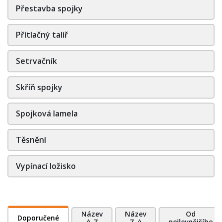
Přestavba spojky
Přítlačný talíř
Setrvačník
Skříň spojky
Spojková lamela
Těsnění
Vypínací ložisko
Název
Název
Od
Doporučené
A-Z
Z-A
nejlevnějšího