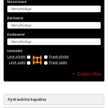
Motorizace
Nerozhoduje
Karoserie
Nerozhoduje
Dodavatel
Nerozhoduje
Umístění
Levé přední
Pravé přední
Levé zadní
Pravé zadní
Zrušení filtru
Hydraulická kapalina