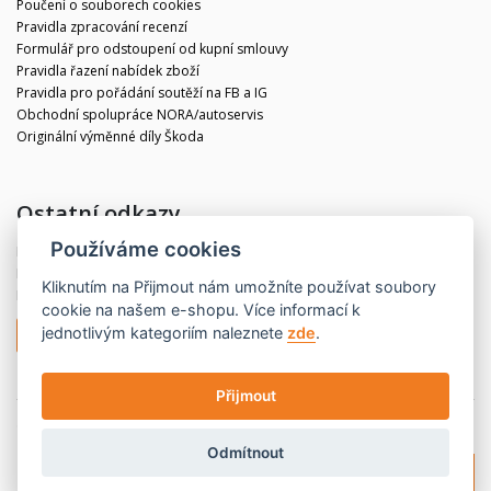
Poučení o souborech cookies
Pravidla zpracování recenzí
Formulář pro odstoupení od kupní smlouvy
Pravidla řazení nabídek zboží
Pravidla pro pořádání soutěží na FB a IG
Obchodní spolupráce NORA/autoservis
Originální výměnné díly Škoda
Ostatní odkazy
Používáme cookies
Blog
Kontakt
Kliknutím na
Přijmout
nám umožníte používat soubory
Partneři
cookie na našem e-shopu. Více informací k
jednotlivým kategoriím naleznete
zde
.
Odstoupit od smlouvy
Přijmout
© 2020 CBdíly.cz
Vytvořilo INIZIO Internet Media s.r.o.
Odmítnout