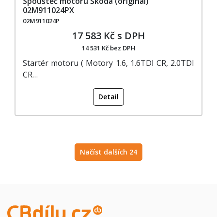
Spouštěč motoru Škoda (originál)
02M911024PX
02M911024P
17 583 Kč s DPH
14 531 Kč bez DPH
Startér motoru ( Motory 1.6, 1.6TDI CR, 2.0TDI
CR…
Detail
Načíst dalších 24