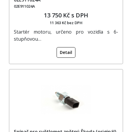
02E911024A
13 750 Kč s DPH
11 363 Kč bez DPH
Startér motoru, určeno pro vozidla s 6-
stupňovou…
Detail
Spínač pro světlomet zpětný Škoda (originál)