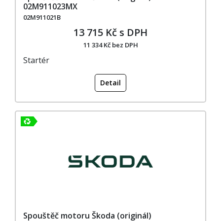
02M911023MX
02M911021B
13 715 Kč s DPH
11 334 Kč bez DPH
Startér
Detail
Spouštěč motoru Škoda (originál)