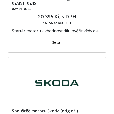
02M911024S
02M911024C
20 396 Kč s DPH
16 856 Kč bez DPH
Startér motoru - vhodnost dílu ověřit vždy dle…
Detail
Spouštěč motoru Škoda (originál)