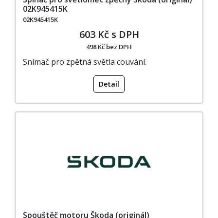
02K945415K
02K945415K
603 Kč s DPH
498 Kč bez DPH
Snímač pro zpětná světla couvání.
Detail
Spouštěč motoru Škoda (originál)