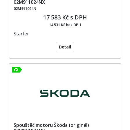
02M911024NX
02M911024N
17 583 Kč s DPH
14 531 Kč bez DPH
Starter
Detail
Spouštěč motoru Škoda (originál)