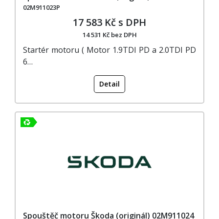
02M911023P
17 583 Kč s DPH
14 531 Kč bez DPH
Startér motoru ( Motor 1.9TDI PD a 2.0TDI PD
6…
Detail
Spouštěč motoru Škoda (originál) 02M911024