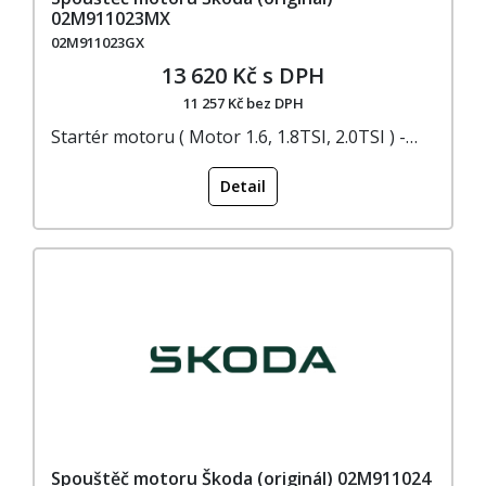
02M911023MX
02M911023GX
13 620 Kč s DPH
11 257 Kč bez DPH
Startér motoru ( Motor 1.6, 1.8TSI, 2.0TSI ) -…
Detail
Spouštěč motoru Škoda (originál) 02M911024