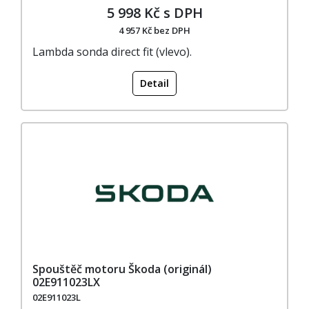
5 998 Kč s DPH
4 957 Kč bez DPH
Lambda sonda direct fit (vlevo).
Detail
Spouštěč motoru Škoda (originál)
02E911023LX
02E911023L