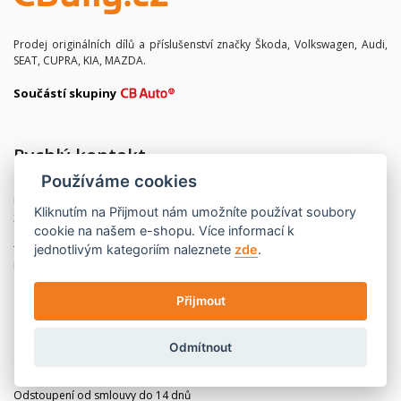
Prodej originálních dílů a příslušenství značky Škoda, Volkswagen, Audi,
SEAT, CUPRA, KIA, MAZDA.
Součástí skupiny
Rychlý kontakt
Používáme cookies
CB Auto a.s.
U Pily 609
Kliknutím na
Přijmout
nám umožníte používat soubory
370 01 České Budějovice 4
cookie na našem e-shopu. Více informací k
jednotlivým kategoriím naleznete
zde
.
Telefon:
+420 770 318 945
Email:
eshop@cb-auto.cz
Přijmout
Užitečné informace
Odmítnout
Obchodní podmínky
Zásady zpracování osobních údajů
Odstoupení od smlouvy do 14 dnů