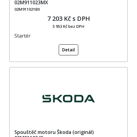
02M911023MX
02M911021BX
7 203 Kč s DPH
5 953 Kč bez DPH
Startér
Detail
Spouštěč motoru Škoda (originál)