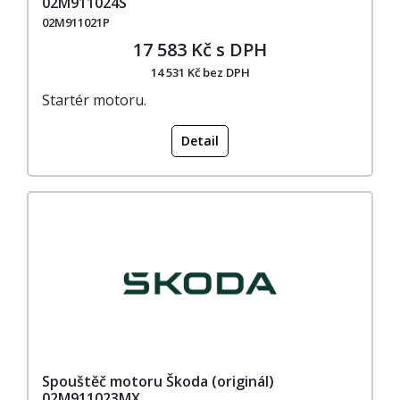
02M911024S
02M911021P
17 583 Kč s DPH
14 531 Kč bez DPH
Startér motoru.
Detail
Spouštěč motoru Škoda (originál)
02M911023MX