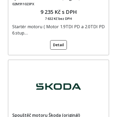
02M911023PX
9 235 Kč s DPH
7 632 Kč bez DPH
Startér motoru ( Motor 1.9TDI PD a 2.0TDI PD
6.stup.…
Detail
Spouštěč motoru Škoda (originál)