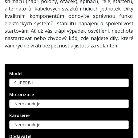
snímačů (např. polohy, otáček), spínačů, relé, startérů,
alternátorů, kabelových svazků i řídících jednotek. Díky
kvalitním komponentům obnovíte správnou funkci
elektrických systémů, stabilitu napájení a spolehlivost
startování. Ať už vás trápí výpadek osvětlení, neochota
nastartovat nebo chybový kód, zde najdete díly, které
vám rychle vrátí bezpečnost a jistotu za volantem.
Model
SUPERB II
Motorizace
Nerozhoduje
Karoserie
Nerozhoduje
Dodavatel