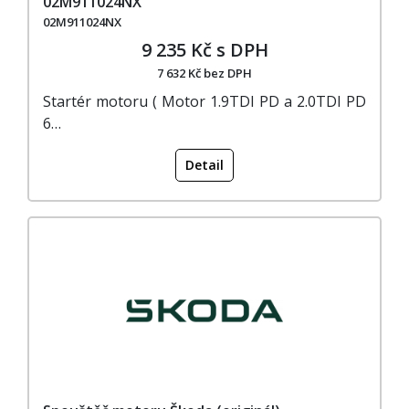
02M911024NX
02M911024NX
9 235 Kč s DPH
7 632 Kč bez DPH
Startér motoru ( Motor 1.9TDI PD a 2.0TDI PD
6…
Detail