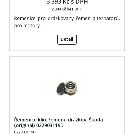
3 393 Kč s DPH
2 804 Kč bez DPH
Řemenice pro drážkovaný řemen alternátorů,
pro motory…
Detail
Řemenice klín. řemenu drážkov. Škoda
(originál) 022903119D
022903119D