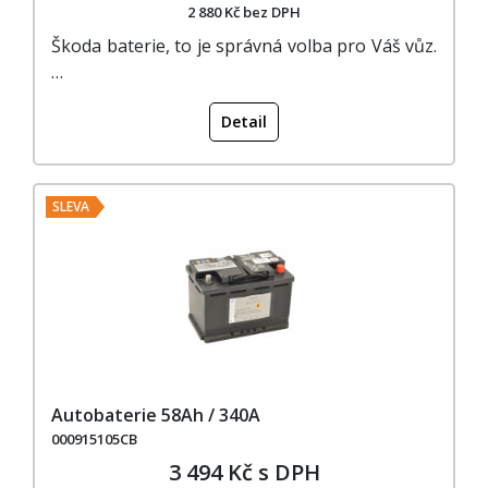
2 880 Kč bez DPH
Škoda baterie, to je správná volba pro Váš vůz.
…
Detail
SLEVA
Autobaterie 58Ah / 340A
000915105CB
3 494 Kč s DPH