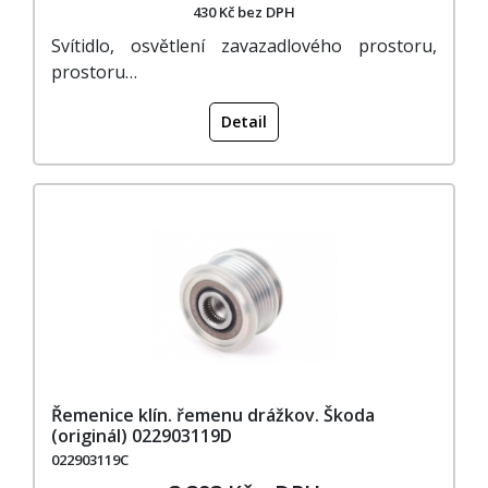
430 Kč bez DPH
Svítidlo, osvětlení zavazadlového prostoru,
prostoru…
Detail
Řemenice klín. řemenu drážkov. Škoda
(originál) 022903119D
022903119C