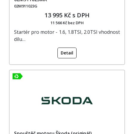
02M911023G
13 995 Kč s DPH
11 566 Kč bez DPH
Startér pro motor - 1.6, 1.8TSI, 2.0TSI vhodnost
dílu…
Detail
Spouštěč motoru Škoda (originál)