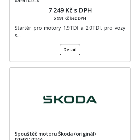
02E911023LX
7 249 Kč s DPH
5 991 Kč bez DPH
Startér pro motory 1.9TDI a 2.0TDI, pro vozy
s…
Detail
Spouštěč motoru Škoda (originál)
02E911024A