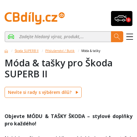
0
Škoda SUPERB II
Příslušenství / Butik
Móda & tašky
Móda & tašky pro Škoda
SUPERB II
Nevíte si rady s výběrem dílů?
Objevte MÓDU & TAŠKY ŠKODA – stylové doplňky
pro každého!