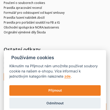
Poučení o souborech cookies
Pravidla zpracování recenzí
Formulář pro odstoupení od kupní smlouvy
Pravidla řazení nabídek zboží
Pravidla pro pořádání soutěží na FB a IG
Obchodní spolupráce NORA/autoservis
Originální výměnné díly Škoda
Ostatní odkazy
Používáme cookies
Blog
Kontakt
Kliknutím na
Přijmout
nám umožníte používat soubory
Partneři
cookie na našem e-shopu. Více informací k
jednotlivým kategoriím naleznete
zde
.
Odstoupit od smlouvy
Přijmout
© 2020 CBdíly.cz
Vytvořilo INIZIO Internet Media s.r.o.
Odmítnout