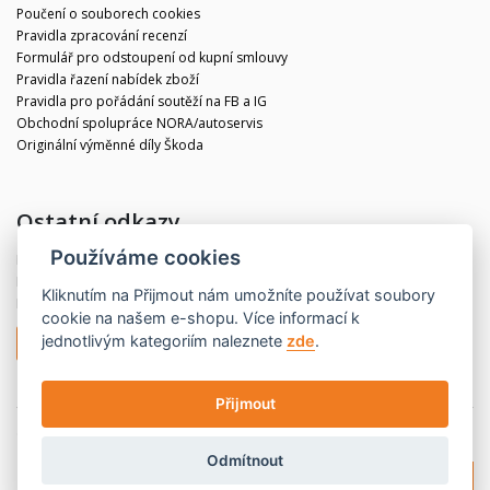
Poučení o souborech cookies
Pravidla zpracování recenzí
Formulář pro odstoupení od kupní smlouvy
Pravidla řazení nabídek zboží
Pravidla pro pořádání soutěží na FB a IG
Obchodní spolupráce NORA/autoservis
Originální výměnné díly Škoda
Ostatní odkazy
Používáme cookies
Blog
Kontakt
Kliknutím na
Přijmout
nám umožníte používat soubory
Partneři
cookie na našem e-shopu. Více informací k
jednotlivým kategoriím naleznete
zde
.
Odstoupit od smlouvy
Přijmout
© 2020 CBdíly.cz
Vytvořilo INIZIO Internet Media s.r.o.
Odmítnout