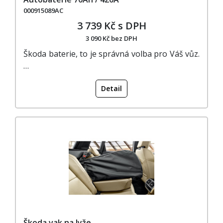
000915089AC
3 739 Kč s DPH
3 090 Kč bez DPH
Škoda baterie, to je správná volba pro Váš vůz.
…
Detail
Škoda vak na lyže