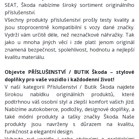
SEAT, Škoda nabízíme široký sortiment originálního
příslušenství.
Všechny produkty příslušenství prošly testy kvality a
jsou stoprocentně kompatibilní s vozy dané značky.
Vydrží vám určitě déle, než neznačkové náhražky. Tak
jako u mnoha jiných věcí i zde platí: jenom originál
znamená bezpečnost, spolehlivost, hodnotu a nejlepší
kvalitu materiálu.
Objevte PŘÍSLUŠENSTVÍ / BUTIK Škoda – stylové
doplňky pro vaše vozidlo i každodenní život!
V naší kategorii Příslušenství / Butik Škoda najdete
širokou nabídku originálních produktů, které
podtrhnou váš osobní styl a zlepší komfort vašich jízd.
Nabízíme autokoberce, podložky, designové doplňky, a
také módní produkty a tašky značky Škoda. Naše
produkty jsou navrženy s důrazem na kvalitu,
funkčnost a elegantní design.
Vybavte své vozidlo i sebe stylovými a praktickými