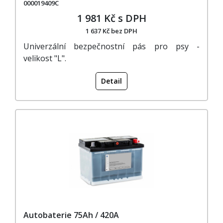
000019409C
1 981 Kč s DPH
1 637 Kč bez DPH
Univerzální bezpečnostní pás pro psy -
velikost "L".
Detail
Autobaterie 75Ah / 420A