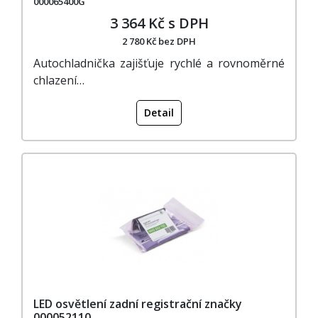
000065400G
3 364 Kč s DPH
2 780 Kč bez DPH
Autochladnička zajišťuje rychlé a rovnoměrné
chlazení…
Detail
LED osvětlení zadní registrační značky
000052110