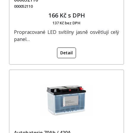
000052110
166 Kč s DPH
137 Kč bez DPH
Propracované LED svítilny jasně osvětlují celý
panel…
Detail
Autobaterie 70Ah / 420A