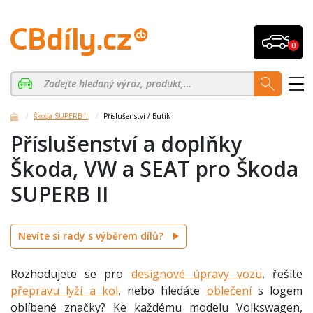
0
Škoda SUPERB II
Příslušenství / Butik
Příslušenství a doplňky
Škoda, VW a SEAT pro Škoda
SUPERB II
Nevíte si rady s výběrem dílů?
Rozhodujete se pro
designové úpravy vozu
, řešíte
přepravu lyží a kol
, nebo hledáte
oblečení
s logem
oblíbené značky? Ke každému modelu Volkswagen,