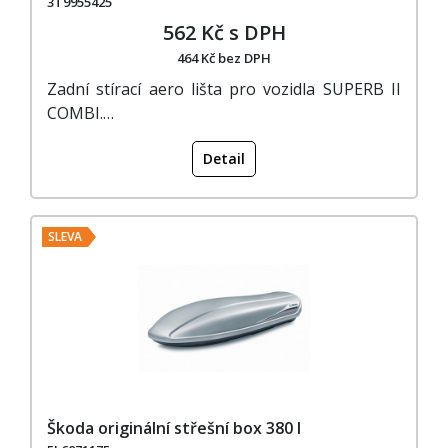
3T9955425
562 Kč s DPH
464 Kč bez DPH
Zadní stírací aero lišta pro vozidla SUPERB II
COMBI.…
Detail
SLEVA
Škoda originální střešní box 380 l