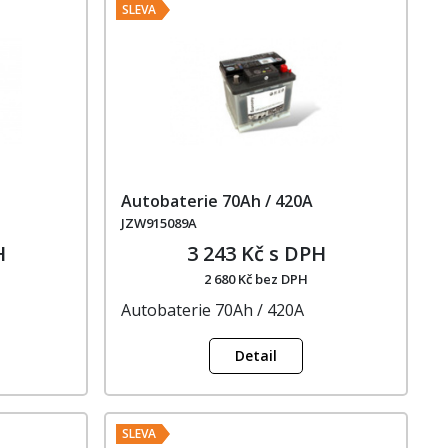
SLEVA
Autobaterie 70Ah / 420A
JZW915089A
H
3 243 Kč s DPH
2 680 Kč bez DPH
Autobaterie 70Ah / 420A
Detail
SLEVA