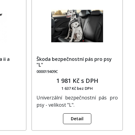
 ii a
Škoda bezpečnostní pás pro psy
"L"
000019409C
1 981 Kč s DPH
1 637 Kč bez DPH
Univerzální bezpečnostní pás pro
psy - velikost "L".
Detail