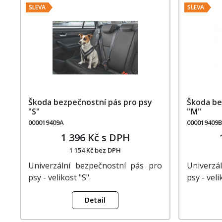
SLEVA
SLEVA
Škoda bezpečnostní pás pro psy
Škoda be
"S"
''M''
000019409A
000019409B
1 396 Kč s DPH
1 154 Kč bez DPH
Univerzální bezpečnostní pás pro
Univerzá
psy - velikost "S".
psy - veli
Detail