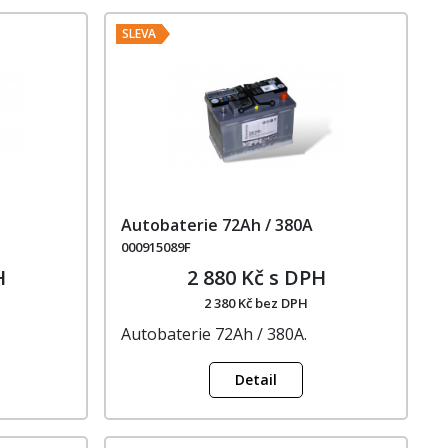
SLEVA
Autobaterie 72Ah / 380A
000915089F
H
2 880 Kč s DPH
2 380 Kč bez DPH
Autobaterie 72Ah / 380A.
Detail