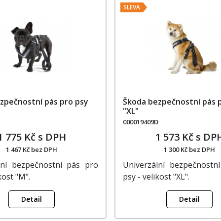
SLEVA
zpečnostní pás pro psy
Škoda bezpečnostní pás 
"XL"
000019409D
1 775 Kč s DPH
1 573 Kč s DP
1 467 Kč bez DPH
1 300 Kč bez DPH
lní bezpečnostní pás pro
Univerzální bezpečnostn
kost "M".
psy - velikost "XL".
Detail
Detail