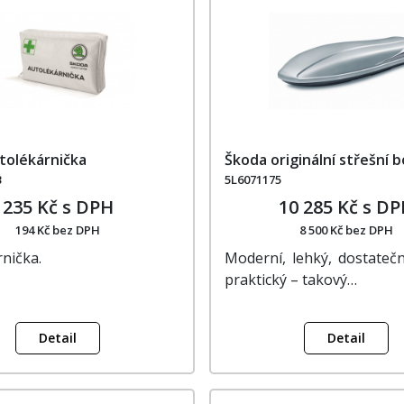
tolékárnička
Škoda originální střešní b
B
5L6071175
235 Kč s DPH
10 285 Kč s D
194 Kč bez DPH
8 500 Kč bez DPH
nička.
Moderní, lehký, dostatečn
praktický – takový…
Detail
Detail