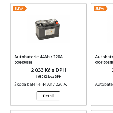
SLEVA
SLEVA
Autobaterie 44Ah / 220A
Autobate
000915089B
000915089
2 033 Kč s DPH
1 680 Kč bez DPH
Škoda baterie 44 Ah / 220 A.
Autobater
Detail