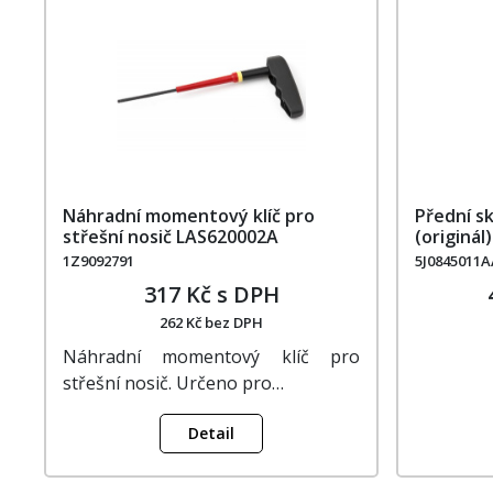
Náhradní momentový klíč pro
Přední s
střešní nosič LAS620002A
(originál
1Z9092791
5J0845011A
317 Kč s DPH
262 Kč bez DPH
Náhradní momentový klíč pro
střešní nosič. Určeno pro…
Detail