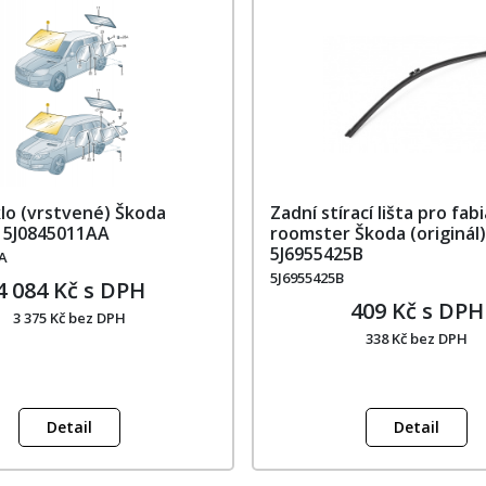
klo (vrstvené) Škoda
Zadní stírací lišta pro fabia
) 5J0845011AA
roomster Škoda (originál)
5J6955425B
A
5J6955425B
4 084 Kč s DPH
409 Kč s DPH
3 375 Kč bez DPH
338 Kč bez DPH
Detail
Detail