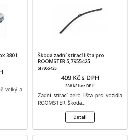
ox 380 l
Škoda zadní stírací lišta pro
ROOMSTER 5J7955425
5J7955425
PH
409 Kč s DPH
338 Kč bez DPH
ě velký a
Zadní stírací aero lišta pro vozidla
ROOMSTER. Škoda…
Detail