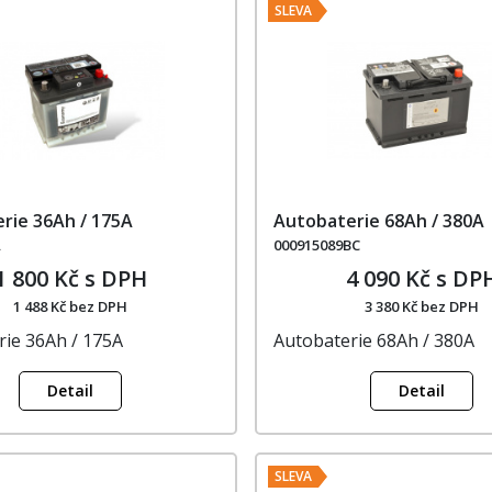
SLEVA
rie 36Ah / 175A
Autobaterie 68Ah / 380A
A
000915089BC
1 800 Kč s DPH
4 090 Kč s DP
1 488 Kč bez DPH
3 380 Kč bez DPH
rie 36Ah / 175A
Autobaterie 68Ah / 380A
Detail
Detail
SLEVA