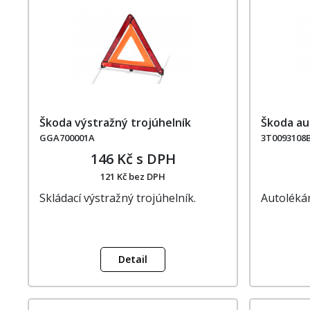
Škoda výstražný trojúhelník
Škoda au
GGA700001A
3T0093108
146 Kč s DPH
121 Kč bez DPH
Skládací výstražný trojúhelník.
Autolékár
Detail