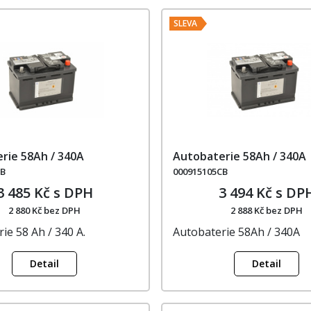
SLEVA
rie 58Ah / 340A
Autobaterie 58Ah / 340A
BB
000915105CB
3 485 Kč s DPH
3 494 Kč s DP
2 880 Kč bez DPH
2 888 Kč bez DPH
ie 58 Ah / 340 A.
Autobaterie 58Ah / 340A
Detail
Detail