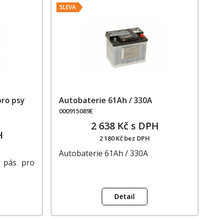
SLEVA
pro psy
Autobaterie 61Ah / 330A
000915089E
2 638 Kč s DPH
H
2 180 Kč bez DPH
Autobaterie 61Ah / 330A
í pás pro
Detail